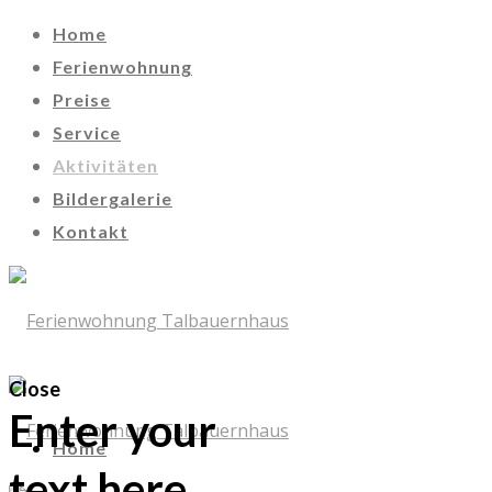
Home
Ferienwohnung
Preise
Service
Aktivitäten
Bildergalerie
Kontakt
Close
Enter your
Home
text here